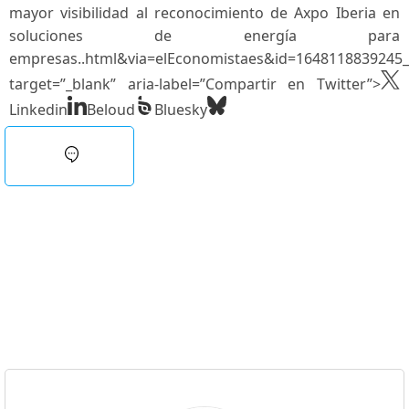
mayor⁣ visibilidad al reconocimiento de ​Axpo Iberia en
soluciones de energía para
empresas..html&via=elEconomistaes&id=1648118839245_t
target=”_blank” ‌aria-label=”Compartir en Twitter”>
Linkedin
Beloud
Bluesky