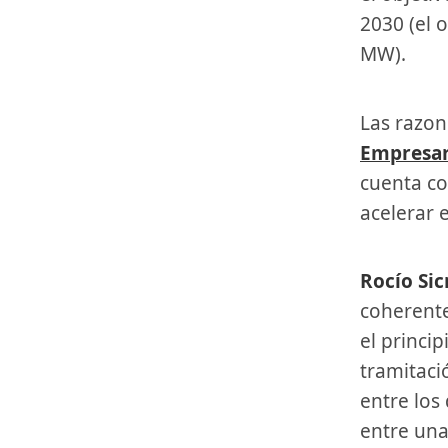
2030 (el 
MW).
Las razo
Empresari
cuenta co
acelerar e
Rocío Si
coherente
el princip
tramitaci
entre los
entre una