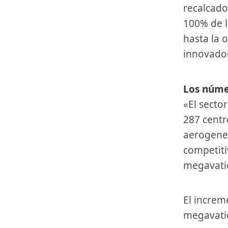
recalcado
100% de l
hasta la 
innovador
Los núm
«El secto
287 centr
aerogener
competiti
megavatio
El incremento de potencia eólica anual en España roza los mil
megavatio