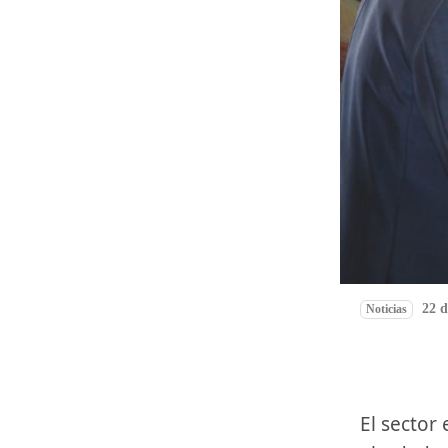
22 d
Noticias
El sector eólico europeo se cita estos días en Madrid, donde