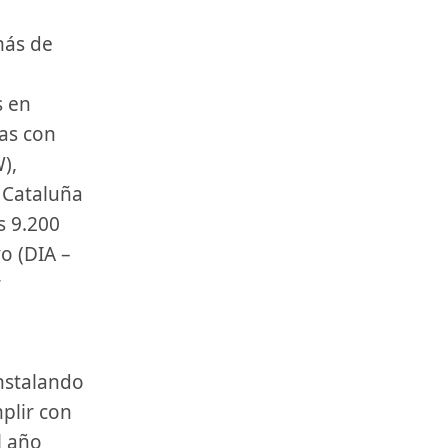
s en
as con
),
, Cataluña
s 9.200
o (DIA –
r
plir con
l año