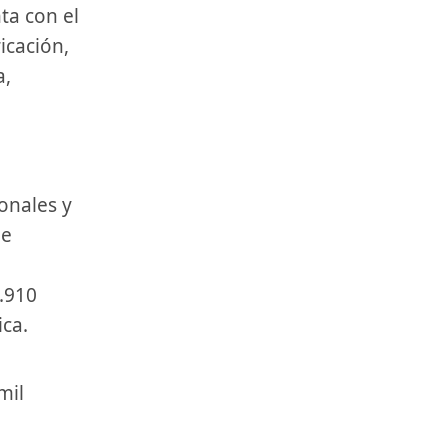
ta con el
icación,
a,
onales y
de
2.910
ca.