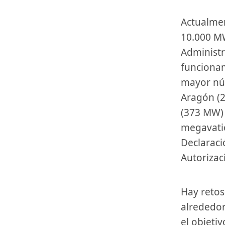
Actualmente, de los proyectos eólicos en tramitación hay más de
10.000 M
Administr
funciona
mayor núm
Aragón (2
(373 MW) 
megavatio
Declaraci
Autorizac
Hay retos en España sin embargo. El sector debería estar instalando
alrededor
el objeti