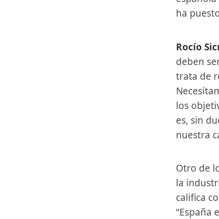
ha puesto
Rocío Si
deben ser
trata de r
Necesita
los objet
es, sin d
nuestra c
Otro de los focos de atención de Sicre ha sido la competitividad de
la industr
califica 
“España e