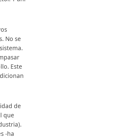
vos
s. No se
 sistema.
ompasar
llo. Este
ndicionan
el que
ustria).
s -ha