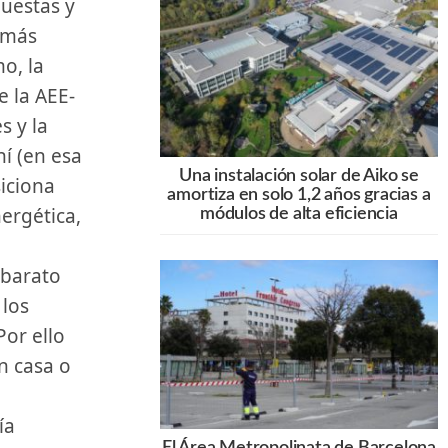
uestas y
r más
o, la
e la AEE-
s y la
hí (en esa
Una instalación solar de Aiko se
siciona
amortiza en solo 1,2 años gracias a
ergética,
módulos de alta eficiencia
 barato
 los
or ello
en casa o
ía
El Área Metropolinata de Barcelona