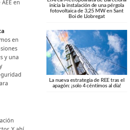
e AEE en
inicia la instalación de una pérgola
fotovoltaica de 3,25 MW en Sant
Boi de Llobregat
amos en
nsiones
s y una
y
seguridad
La nueva estrategia de REE tras el
para
apagón: ¡solo 4 céntimos al día!
l
tor. Y ahí