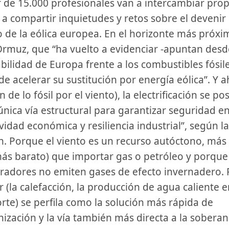
 de 15.000 profesionales van a intercambiar prop
 y a compartir inquietudes y retos sobre el deveni
 de la eólica europea. En el horizonte más próxim
 Ormuz, que “ha vuelto a evidenciar -apuntan desd
abilidad de Europa frente a los combustibles fósile
de acelerar su sustitución por energía eólica”. Y a
n de lo fósil por el viento), la electrificación se po
única vía estructural para garantizar seguridad en
vidad económica y resiliencia industrial”, según la
n. Porque el viento es un recurso autóctono, más
s barato) que importar gas o petróleo y porque
adores no emiten gases de efecto invernadero. P
ar (la calefacción, la producción de agua caliente 
orte) se perfila como la solución más rápida de
ización y la vía también más directa a la soberan