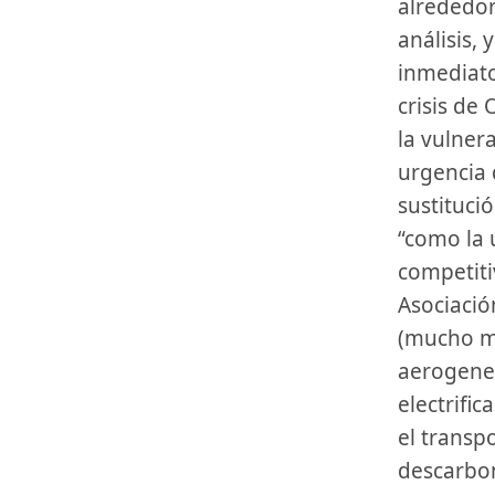
alrededor
análisis,
inmediato
crisis de
la vulner
urgencia 
sustitució
“como la 
competiti
Asociació
(mucho má
aerogener
electrific
el transp
descarbon