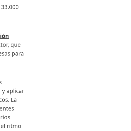
 33.000
ión
tor, que
resas para
s
y aplicar
cos. La
rentes
rios
el ritmo