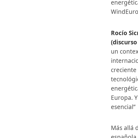
energétic
WindEuro
Rocío Sicre, presidenta de la Asociación Empresarial Eólica
(discurs
un contex
internaci
creciente
tecnológi
energétic
Europa. Y
esencial”
Más allá del análisis, y su solución, la presidenta de la asociación
española 