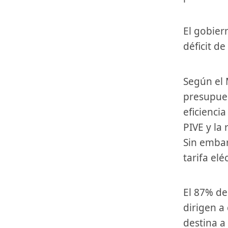
El gobierno destina más recursos a la eficiencia energética y al
déficit​ de
Según el Ministerio de Industria, Energía y Turismo,⁢ los
presupues
eficiencia
PIVE ⁣y l
Sin embar
tarifa elé
El 87% de⁣ los recursos destinados‌ al área de Energía en 2015 se
‍dirigen a
destina a 