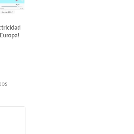
ctricidad
Europa!
pos