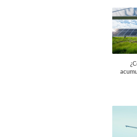
Navigat
¿C
acumu