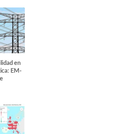
ilidad en
tica: EM-
e