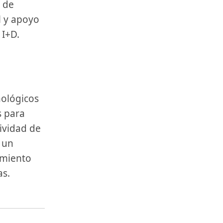
⁤ de
 ⁤y apoyo
 I+D.
s para
ividad de
a un
cimiento
as.