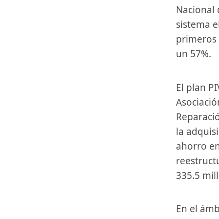
Nacional d
sistema e
primeros 
un 57%.
El plan PIVE 6 recibe‌ 175 millones de ⁣euros, con el ‌respaldo de la
Asociació
Reparació
la adquis
ahorro en
reestruct
335.5 mil
En el ‌ámbito ⁣de la Industria y las⁤ Pymes, se prevé un⁣ aumento del