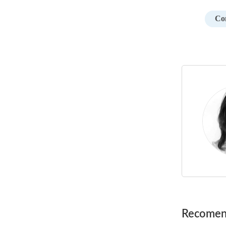
Com
Post
Recomen