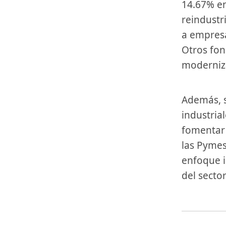
14.67% en
reindustri
a empresa
Otros fond
moderniza
Además, se incluye​ una partida para apoyar proyectos tecnológicos
industria
fomentar 
las Pymes
enfoque in
del secto