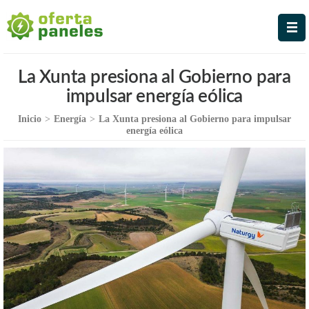
Oferta Paneles
La Mejor Oferta en Paneles
Solares
La Xunta presiona al Gobierno para
impulsar energía eólica
Inicio
>
Energía
>
La Xunta presiona al Gobierno para impulsar
energía eólica