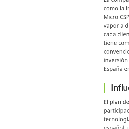
como la ‌i
‍Micro CS
vapor a d
cada clie
tiene com
convencio
inversión
España⁤ e
Influ
El plan de expansión ‍de Suncom Energy ‍en España incluye⁢ su
participa
tecnologí
español, 