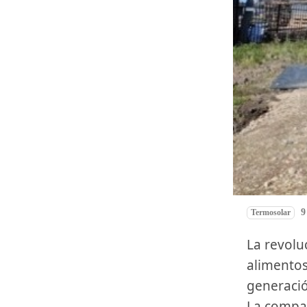
9
Termosolar
La revolucionaria tecnología de Suncom ⁣Energy en la industria​ de
alimentos 
generació
La compañ