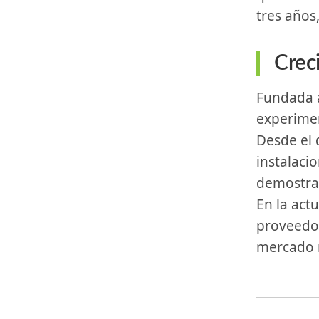
tres años
Crec
Fundada a finales de 2019 por⁢ Henk Arntz, Suncom Energy ​ha
experimen
Desde el 
instalaci
demostrad
En la act
proveedor
mercado n