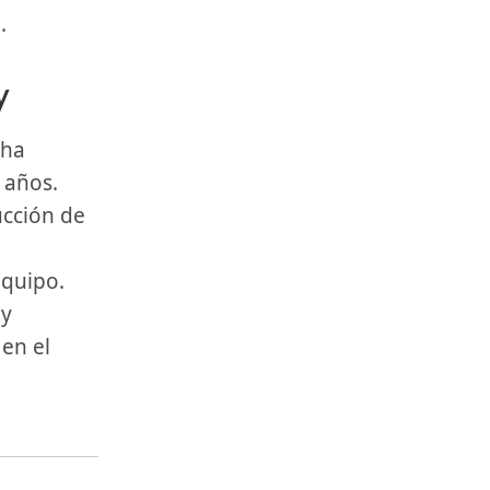
.
y
 años.
ucción de
equipo.
 y
 en el