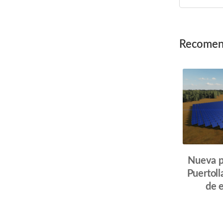
Post
Recomen
Navigat
Nueva p
Puertol
de 