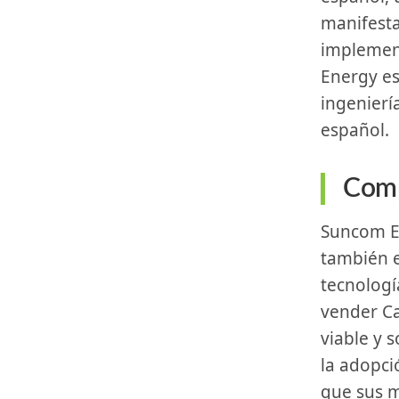
manifesta
implement
Energy ⁢e
ingeniería
español.
Comp
Suncom Energy no​ solo se centra en grandes corporaciones, sino
también⁣ 
tecnologí
vender Ca
viable y
la⁣ adopc
que sus m