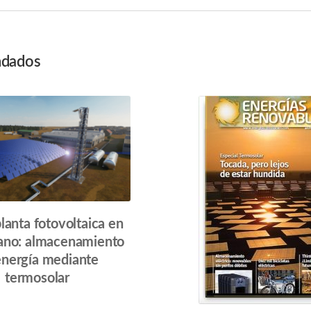
dados
ion
lanta fotovoltaica en
lano: almacenamiento
energía mediante
termosolar