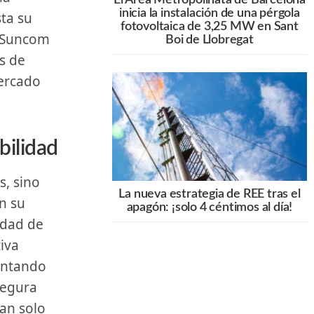
inicia la instalación de una pérgola
sta su
fotovoltaica de 3,25 MW en Sant
 Suncom​
Boi de Llobregat
s de
mercado
ilidad
La nueva estrategia de REE tras el
n su
apagón: ¡solo 4 céntimos al día!
idad de
iva
entando
segura
tan solo