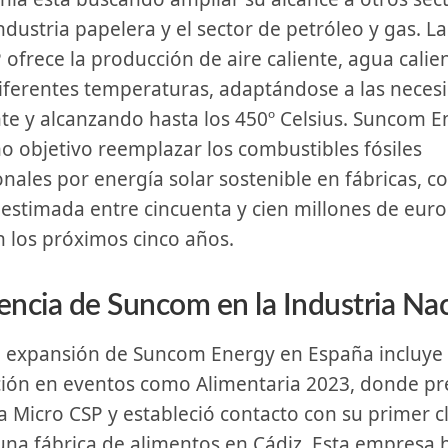
ndustria papelera⁤ y el sector de petróleo y gas. ⁤L
P ofrece la producción de aire caliente, agua calie
iferentes temperaturas, adaptándose a las⁤ necesi
nte y‍ alcanzando hasta los 450º ⁢Celsius. Suncom 
o objetivo ⁣reemplazar ⁣los combustibles fósiles
nales por energía solar sostenible en fábricas, ‌co
 estimada entre cincuenta ​y cien millones de euro
n los próximos cinco⁢ años.
encia de ‍Suncom en la Industria Na
ción en ‌eventos como Alimentaria 2023, donde pr
a Micro CSP y estableció contacto con su primer c
una fábrica ​de alimentos en Cádiz. Esta empresa 