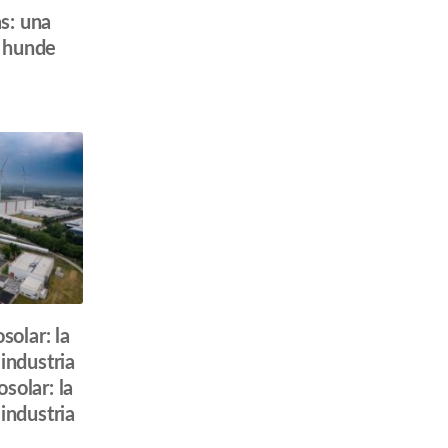
s: una
s hunde
olar: la
industria
olar: la
industria