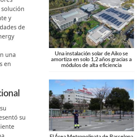
a solución
nte y
dades de​
Energy
n‍ una
Una instalación solar de Aiko se
amortiza en solo 1,2 años gracias a
s en
módulos de alta eficiencia
cional
esentó su‌
liente
ha
El Área Metropolinata de Barcelona