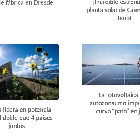
¡Increíble estreno
de fábrica en Dresde
planta solar de Gre
Teno!
La fotovoltaica 
autoconsumo impu
 lidera en potencia
curva “pato” en 
el doble que 4 países
juntos