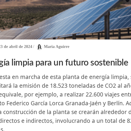
23 de abril de 2024
/
Maria Aguirre
ía ​limpia para un futuro sostenible
itará la emisión de 18.523 toneladas de CO2⁤ al añ
equivale, por ejemplo, a realizar⁢ 22.600 viajes ent
 Federico García⁣ Lorca ⁤Granada-Jaén ‍y​ Berlín.‍ 
a construcción de la planta‍ se crearán alrededor d
irectos e ⁤indirectos, involucrando ⁣a un total de 8
s.