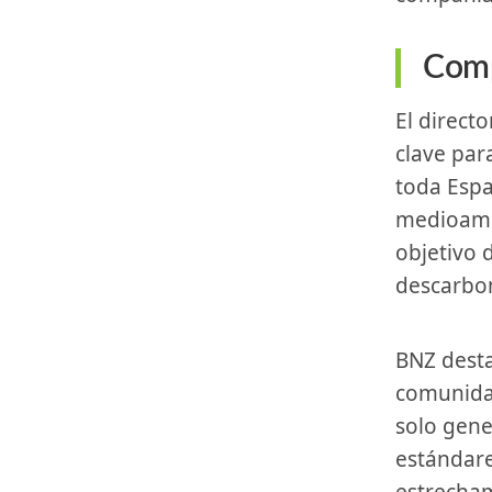
Comp
El director general de BNZ, Luis Selva, afirma: “Este⁤ proyecto será
clave ​par
toda Espa
medioambi
‍objetivo 
descarbon
BNZ destaca su compromiso con​ el avance ⁤ambiental y social en las
comunidad
solo gene
⁢estándar