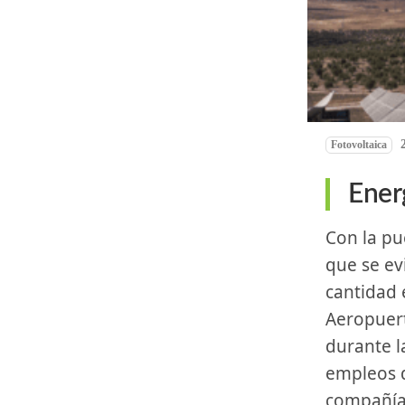
Fotovoltaica
Energ
Con la puesta en marcha‌ de esta planta de energía limpia, se⁢ estima
que se ev
cantidad ⁣
Aeropuerto
durante⁣ l
empleos‌ d
compañía