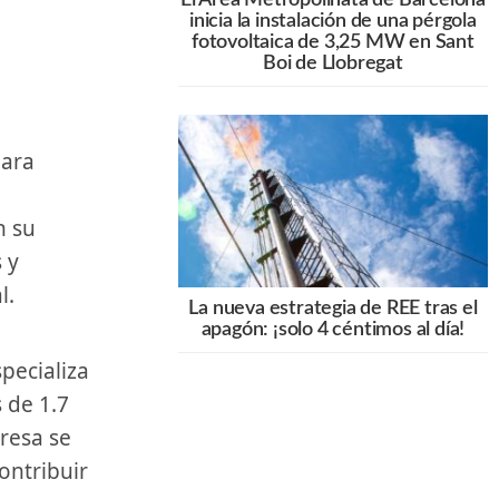
inicia la instalación de una pérgola
fotovoltaica de 3,25 MW en Sant
Boi de Llobregat
n su
 y
l.
La nueva estrategia de REE tras el
apagón: ¡solo 4 céntimos al día!
 de 1.7⁣
resa se⁢
ontribuir