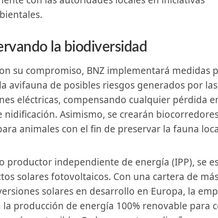
nte ⁢con las autoridades locales en iniciativas ​
ientales.
rvando​ la biodiversidad
 la avifauna de posibles riesgos generados por las
ones eléctricas, compensando cualquier pérdida e
e nidificación. Asimismo, ⁤se crearán biocorredores
ara animales ⁣con⁣ el fin de preservar⁤ la fauna loca
tos solares ⁢fotovoltaicos. Con una cartera⁢ de más
versiones solares en desarrollo‍ en Europa, la ‍emp
n la producción de⁢ energía 100% renovable para c