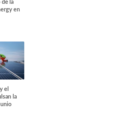
 de la
nergy en
y el
lsan la
junio