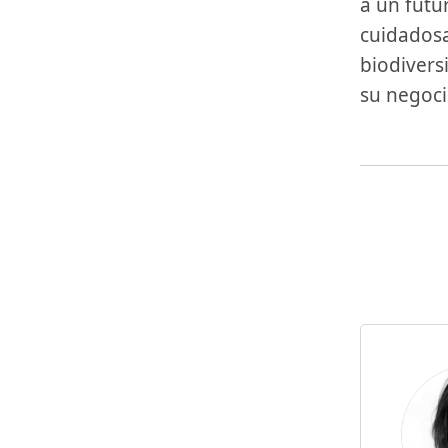
a un ⁤futu
cuidadosa
biodivers
su negoci