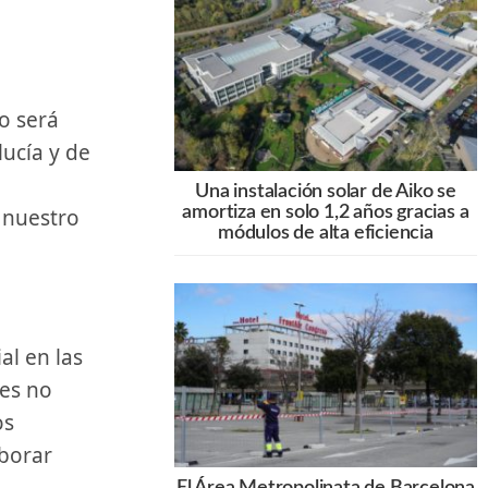
e
lucía y⁣ de
Una instalación solar de Aiko se
amortiza en solo 1,2 años gracias a
​nuestro
módulos de alta eficiencia
les no
os
aborar
El Área Metropolinata de Barcelona