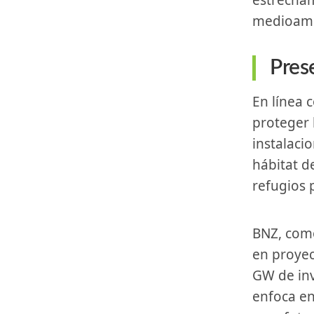
estrechame
medioamb
Prese
En⁣ línea con su⁤ compromiso, BNZ implementará medidas para
proteger⁣
instalaci
hábitat d
refugios p
BNZ, como‌ productor independiente​ de ​energía (IPP), se especializa
en⁢ proyec
GW⁤ de in
enfoca​ e